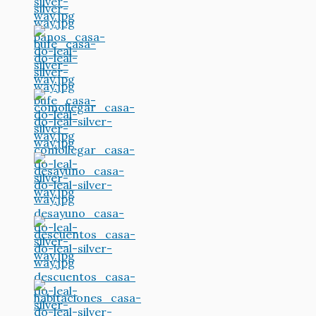
silver-
way.jpg
banos_casa-
do-leal-
silver-
way.jpg
bufe_casa-
do-leal-
silver-
way.jpg
comollegar_casa-
do-leal-
silver-
way.jpg
desayuno_casa-
do-leal-
silver-
way.jpg
descuentos_casa-
do-leal-
silver-