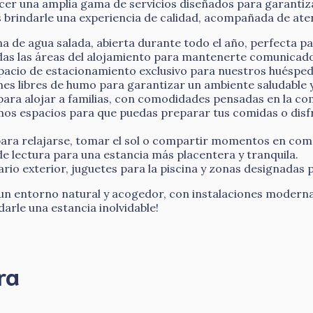
er una amplia gama de servicios diseñados para garantiz
 brindarle una experiencia de calidad, acompañada de aten
a de agua salada, abierta durante todo el año, perfecta pa
das las áreas del alojamiento para mantenerte comunica
cio de estacionamiento exclusivo para nuestros huéspedes
s libres de humo para garantizar un ambiente saludable y
ara alojar a familias, con comodidades pensadas en la c
mos espacios para que puedas preparar tus comidas o disfr
para relajarse, tomar el sol o compartir momentos en compa
e lectura para una estancia más placentera y tranquila.
rio exterior, juguetes para la piscina y zonas designadas 
 entorno natural y acogedor, con instalaciones modernas 
rle una estancia inolvidable!
ra