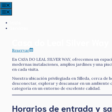
Saltar
Menú
al
Menú
contenido
Inicio
Servicios
Casa do Leal Silver Way
Reservar
En CASA DO LEAL SILVER WAY, ofrecemos un espacio s
modernas instalaciones, amplios jardines y una pis
en cada visita.
Nuestra ubicación privilegiada en Silleda, cerca de 
desconectar, explorar y descansar en un ambiente c
categoría en un entorno de excelente calidad.
Horarios de entrada y sa