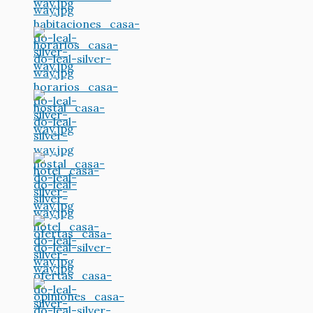
way.jpg
habitaciones_casa-
do-leal-
silver-
way.jpg
horarios_casa-
do-leal-
silver-
way.jpg
hostal_casa-
do-leal-
silver-
way.jpg
hotel_casa-
do-leal-
silver-
way.jpg
ofertas_casa-
do-leal-
silver-