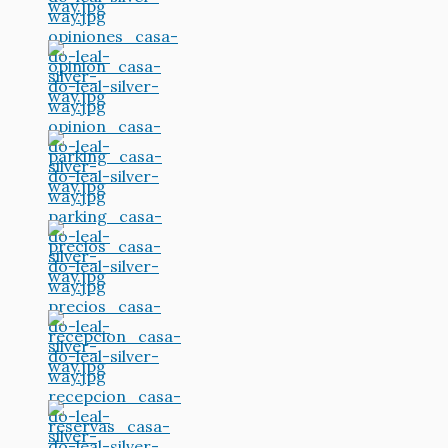
way.jpg
opiniones_casa-
do-leal-
silver-
way.jpg
opinion_casa-
do-leal-
silver-
way.jpg
parking_casa-
do-leal-
silver-
way.jpg
precios_casa-
do-leal-
silver-
way.jpg
recepcion_casa-
do-leal-
silver-