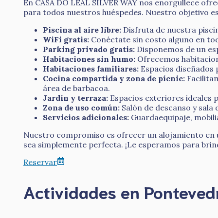
En CASA DO LEAL SILVER WAY nos enorgullece ofrec
para todos nuestros huéspedes. Nuestro objetivo es
Piscina al aire libre:
Disfruta de nuestra piscin
WiFi gratis:
Conéctate sin costo alguno en to
Parking privado gratis:
Disponemos de un espa
Habitaciones sin humo:
Ofrecemos habitacione
Habitaciones familiares:
Espacios diseñados p
Cocina compartida y zona de pícnic:
Facilita
área de barbacoa.
Jardín y terraza:
Espacios exteriores ideales 
Zona de uso común:
Salón de descanso y sala d
Servicios adicionales:
Guardaequipaje, mobilia
Nuestro compromiso es ofrecer un alojamiento en un
sea simplemente perfecta. ¡Le esperamos para brinda
Reservar
Actividades en Ponteved